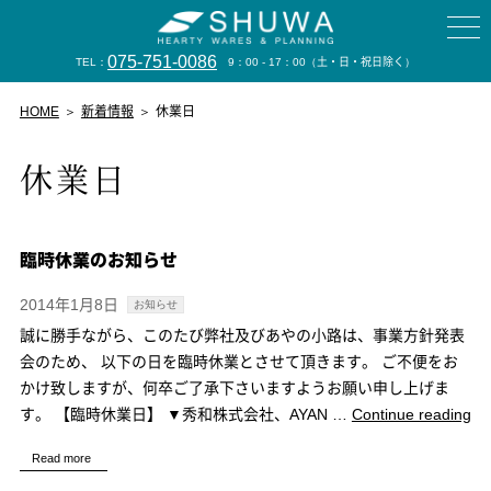
075-751-0086
TEL：
9：00 - 17：00
（土・日・祝日除く）
HOME
新着情報
休業日
休業日
臨時休業のお知らせ
2014年1月8日
お知らせ
誠に勝手ながら、このたび弊社及びあやの小路は、事業方針発表
会のため、 以下の日を臨時休業とさせて頂きます。 ご不便をお
かけ致しますが、何卒ご了承下さいますようお願い申し上げま
“臨
す。 【臨時休業日】 ▼秀和株式会社、AYAN …
Continue reading
時
Read more
休