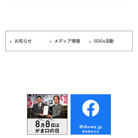
業
の
お
知
ら
せ”
お知らせ
メディア情報
SDGs活動