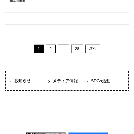
行
Read more
の
い
ご
ま
挨
し
拶”
た。”
1
2
…
28
次へ
お知らせ
メディア情報
SDGs活動