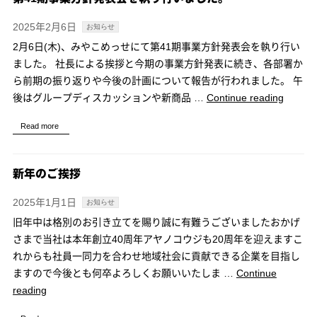
ま
入
し
社
2025年2月6日
お知らせ
た。”
式
2月6日(木)、みやこめっせにて第41期事業方針発表会を執り行い
を
ました。 社長による挨拶と今期の事業方針発表に続き、各部署か
執
ら前期の振り返りや今後の計画について報告が行われました。 午
り
“第
後はグループディスカッションや新商品 …
Continue reading
行
41
い
Read more
期
ま
事
し
業
新年のご挨拶
た
方
針
2025年1月1日
お知らせ
発
旧年中は格別のお引き立てを賜り誠に有難うございましたおかげ
表
さまで当社は本年創立40周年アヤノコウジも20周年を迎えますこ
会
れからも社員一同力を合わせ地域社会に貢献できる企業を目指し
を
ますので今後とも何卒よろしくお願いいたしま …
Continue
執
“新
reading
り
年