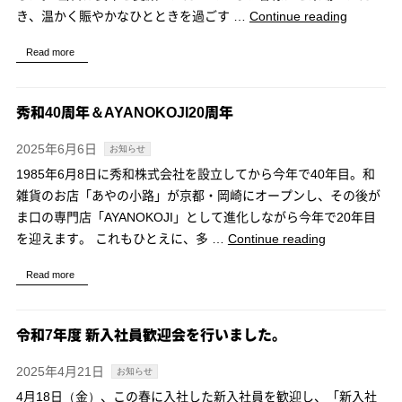
作
“AYANOK
き、温かく賑やかなひとときを過ごす …
Continue reading
体
20
験
Read more
周
授
年
業」
交
秀和40周年＆AYANOKOJI20周年
を
流
開
祝
2025年6月6日
お知らせ
催
賀
1985年6月8日に秀和株式会社を設立してから今年で40年目。和
い
会
雑貨のお店「あやの小路」が京都・岡崎にオープンし、その後が
た
を
ま口の専門店「AYANOKOJI」として進化しながら今年で20年目
し
開
“秀
を迎えます。 これもひとえに、多 …
Continue reading
ま
催
和
し
し
Read more
40
た。”
ま
周
し
年
令和7年度 新入社員歓迎会を行いました。
た。”
＆
AYANOKOJI2
2025年4月21日
お知らせ
周
4月18日（金）、この春に入社した新入社員を歓迎し、「新入社