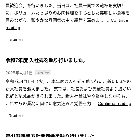
年”
員歓迎会」を行いました。当日は、社員一同での乾杯を皮切り
に、ボリュームたっぷりのお肉料理を中心とした美味しい食事を
囲みながら、和やかな雰囲気の中で親睦を深めまし …
Continue
“令
reading
和
Read more
7
年
度
令和7年度 入社式を執り行いました。
新
入
2025年4月1日
お知らせ
社
令和7年4月1日（火）、本年度の入社式を執り行い、新たに3名の
員
新入社員を迎えました。 式では、社長および先輩社員より温かい
歓
祝辞と記念品が贈られました。新入社員はやや緊張しながらも、
迎
“令
これからの業務に向けた意気込みと覚悟を力 …
Continue reading
会
和
を
Read more
7
行
年
い
度
第41期事業方針発表会を執り行いました。