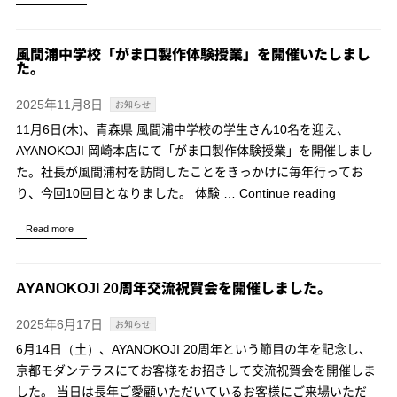
期
事
業
風間浦中学校「がま口製作体験授業」を開催いたしまし
方
た。
針
2025年11月8日
お知らせ
発
表
11月6日(木)、青森県 風間浦中学校の学生さん10名を迎え、
会
AYANOKOJI 岡崎本店にて「がま口製作体験授業」を開催しまし
を
た。社長が風間浦村を訪問したことをきっかけに毎年行ってお
“風
執
り、今回10回目となりました。 体験 …
Continue reading
間
り
Read more
浦
行
中
い
学
ま
AYANOKOJI 20周年交流祝賀会を開催しました。
校
し
「が
た
2025年6月17日
お知らせ
ま
6月14日（土）、AYANOKOJI 20周年という節目の年を記念し、
口
京都モダンテラスにてお客様をお招きして交流祝賀会を開催しま
製
した。 当日は長年ご愛顧いただいているお客様にご来場いただ