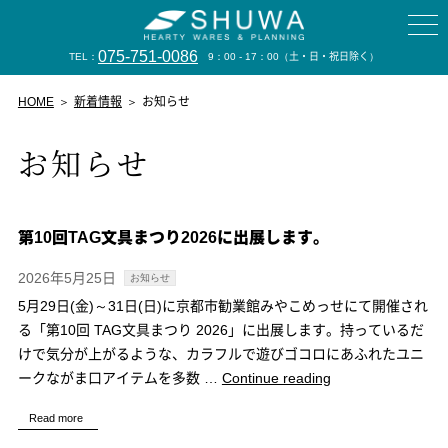
075-751-0086
TEL：
9：00 - 17：00
（土・日・祝日除く）
HOME
新着情報
お知らせ
お知らせ
第10回TAG文具まつり2026に出展します。
2026年5月25日
お知らせ
5月29日(金)～31日(日)に京都市勧業館みやこめっせにて開催され
る「第10回 TAG文具まつり 2026」に出展します。持っているだ
けで気分が上がるような、カラフルで遊びゴコロにあふれたユニ
“第
ークながま口アイテムを多数 …
Continue reading
10
Read more
回