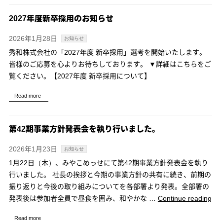
TAG
文
2027年度新卒採用のお知らせ
具
ま
2026年1月28日
お知らせ
つ
秀和株式会社の「2027年度 新卒採用」選考を開始いたします。
り
皆様のご応募を心よりお待ちしております。 ▼詳細はこちらをご
2026
覧ください。【2027年度 新卒採用について】
に
出
Read more
展
し
第42期事業方針発表会を執り行いました。
ま
す。”
2026年1月23日
お知らせ
1月22日（木）、みやこめっせにて第42期事業方針発表会を執り
行いました。 社長の挨拶と今期の事業方針の共有に続き、前期の
振り返りと今後の取り組みについてを各部署より発表。全部署の
“第
発表後は参加者全員で昼食を囲み、和やかな …
Continue reading
42
Read more