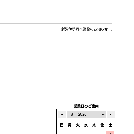
新潟伊勢丹へ常設のお知らせ
→
営業日のご案内
日
月
火
水
木
金
土