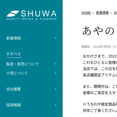
HOME
新着情報
お
あやの
新着情報
投稿日：2012年7月5日 |
事業内容
おかげさまで、201
これもひとえに皆様
製造・卸売について
当店では、この日を
小売について
各店舗限定アイテム
また、期間中は、ご
会社概要
皆様のご来店をスタ
※うちわや限定商品
採用情報
何卒ご了承ください